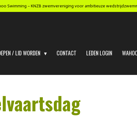
oo Swimming – KNZB zwemvereniging voor ambitieuze wedstrijdzwem
OEPEN / LID WORDEN
CONTACT
LEDEN LOGIN
WAHOO
lvaartsdag