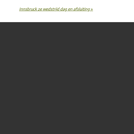
Innsbruck 2e wedstrijd dag en afsluiting
»