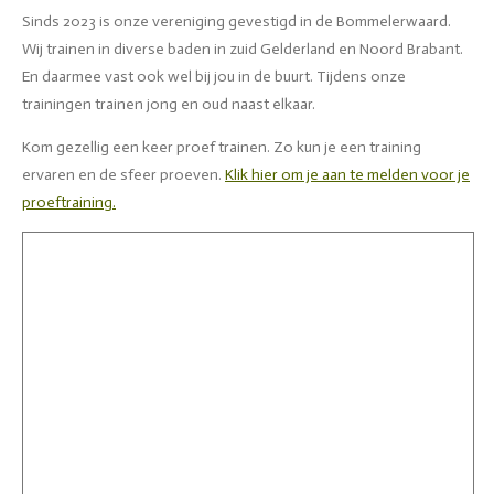
g
kijkt
Sinds 2023 is onze vereniging gevestigd in de Bommelerwaard.
vooruit
Wij trainen in diverse baden in zuid Gelderland en Noord Brabant.
naar een
En daarmee vast ook wel bij jou in de buurt. Tijdens onze
trainingen trainen jong en oud naast elkaar.
mooie
Kom gezellig een keer proef trainen. Zo kun je een training
zomer
ervaren en de sfeer proeven.
Klik hier om je aan te melden voor je
proeftraining.