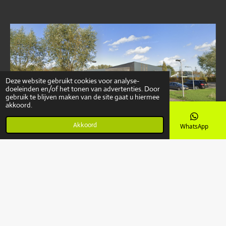
Deze website gebruikt cookies voor analyse-
doeleinden en/of het tonen van advertenties. Door
gebruik te blijven maken van de site gaat u hiermee
akkoord.
Akkoord
E-mailadres
Kaart
Instagram
WhatsApp
F
I
W
a
n
h
© 2023 - 2026 Wahoo Swimming
c
s
a
e
t
t
Powered by
JouwWeb
b
a
s
o
g
A
o
r
p
k
a
p
m