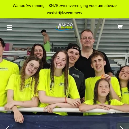
Wahoo Swimming – KNZB zwemvereniging voor ambitieuze
Ga
wedstrijdzwemmers
direct
naar
de
hoofdinhoud