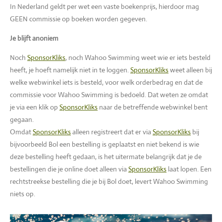
In Nederland geldt per wet een vaste boekenprijs, hierdoor mag
GEEN commissie op boeken worden gegeven.
Je blijft anoniem
Noch
SponsorKliks
, noch Wahoo Swimming weet wie er iets besteld
heeft, je hoeft namelijk niet in te loggen.
SponsorKliks
weet alleen bij
welke webwinkel iets is besteld, voor welk orderbedrag en dat de
commissie voor Wahoo Swimming is bedoeld. Dat weten ze omdat
je via een klik op
SponsorKliks
naar de betreffende webwinkel bent
gegaan.
Omdat
SponsorKliks
alleen registreert dat er via
SponsorKliks
bij
bijvoorbeeld Bol een bestelling is geplaatst en niet bekend is wie
deze bestelling heeft gedaan, is het uitermate belangrijk dat je de
bestellingen die je online doet alleen via
SponsorKliks
laat lopen. Een
rechtstreekse bestelling die je bij Bol doet, levert Wahoo Swimming
niets op.