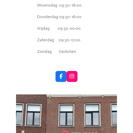
Woensdag 09:30-18:00
Donderdag 09:30-18:00
Vrijdag 09:30-20:00
Zaterdag 09:30-17:00
Zondag Gesloten
F
I
a
n
c
s
e
t
b
a
o
g
o
r
k
a
m