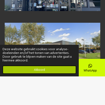
Deze website gebruikt cookies voor analyse-
doeleinden en/of het tonen van advertenties.
Door gebruik te blijven maken van de site gaat u
hiermee akkoord.
Akkoord
E-mailadres
Kaart
Instagram
WhatsApp
F
I
W
a
n
h
© 2023 - 2026 Wahoo Swimming
c
s
a
e
t
t
Powered by
JouwWeb
b
a
s
o
g
A
o
r
p
k
a
p