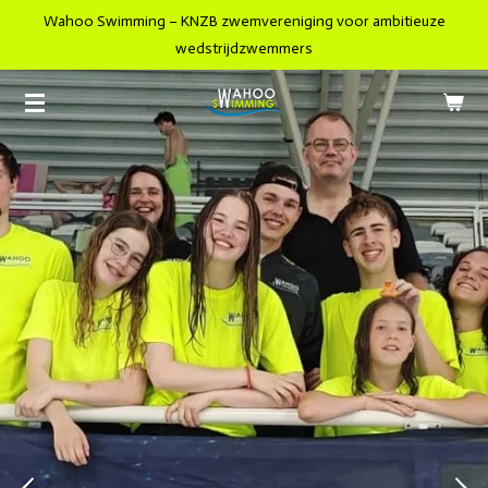
Wahoo Swimming – KNZB zwemvereniging voor ambitieuze
Ga
wedstrijdzwemmers
direct
naar
de
hoofdinhoud