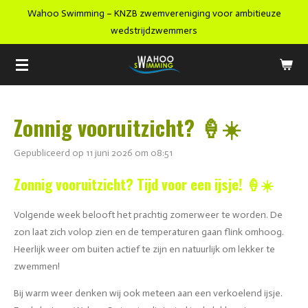
Wahoo Swimming – KNZB zwemvereniging voor ambitieuze
Ga
wedstrijdzwemmers
direct
naar
de
hoofdinhoud
Zonnig vooruitzicht? 🍦☀️
Gepubliceerd op 11 juni 2026 om 08:51
Zonnig vooruitzicht? Tijd voor een ijsje! 🍦☀️
Volgende week belooft het prachtig zomerweer te worden. De
zon laat zich volop zien en de temperaturen gaan flink omhoog.
Heerlijk weer om buiten actief te zijn en natuurlijk om lekker te
zwemmen!
Bij warm weer denken wij ook meteen aan een verkoelend ijsje.