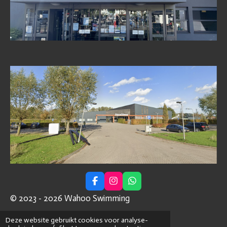
F
I
W
a
n
h
© 2023 - 2026 Wahoo Swimming
c
s
a
e
t
t
Powered by
JouwWeb
b
a
s
Deze website gebruikt cookies voor analyse-
o
g
A