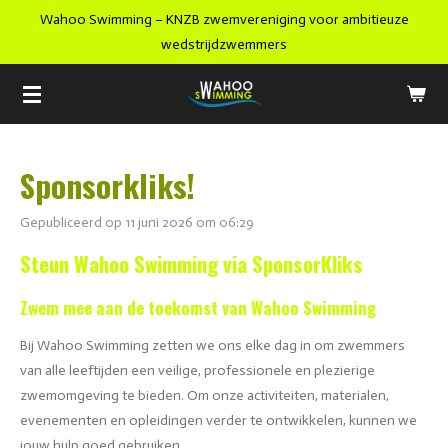
Wahoo Swimming – KNZB zwemvereniging voor ambitieuze
Ga
wedstrijdzwemmers
direct
naar
de
hoofdinhoud
Sponsorkliks!
Gepubliceerd op 11 juni 2026 om 06:29
Steun Wahoo Swimming via SponsorKliks
Zwem mee aan de toekomst van Wahoo Swimming
Bij Wahoo Swimming zetten we ons elke dag in om zwemmers
van alle leeftijden een veilige, professionele en plezierige
zwemomgeving te bieden. Om onze activiteiten, materialen,
evenementen en opleidingen verder te ontwikkelen, kunnen we
jouw hulp goed gebruiken.