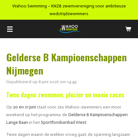
Wahoo Swimming – KNZB zwemvereniging voor ambitieuze
Ga
wedstrijdzwemmers
direct
naar
de
hoofdinhoud
Gelderse B Kampioenschappen
Nijmegen
Gepubliceerd op 8 juni 2026 om 14:49
Twee dagen zwemmen, plezier en mooie races
Op
20 en 21 juni
staat voor zes Wahoo-zwemmers een mooi
weekend op het programma: de
Gelderse B Kampioenschappen
Lange Baan
in het
Sportfondsenbad West
.
Twee dagen waarin de wekker vroeg gaat, de spanning langzaam