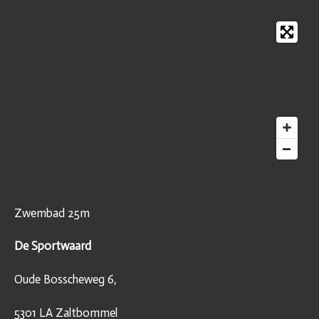
e
l
r
e
n
e
n
Zwembad 25m
De Sportwaard
Oude Bosscheweg 6,
5301 LA Zaltbommel