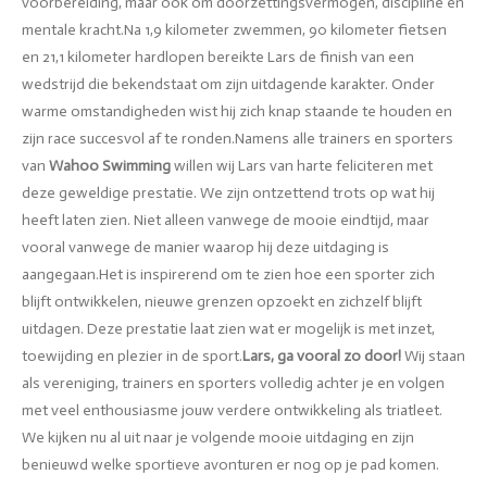
voorbereiding, maar ook om doorzettingsvermogen, discipline en
mentale kracht.
Na 1,9 kilometer zwemmen, 90 kilometer fietsen
en 21,1 kilometer hardlopen bereikte Lars de finish van een
wedstrijd die bekendstaat om zijn uitdagende karakter. Onder
warme omstandigheden wist hij zich knap staande te houden en
zijn race succesvol af te ronden.
Namens alle trainers en sporters
van
Wahoo Swimming
willen wij Lars van harte feliciteren met
deze geweldige prestatie. We zijn ontzettend trots op wat hij
heeft laten zien. Niet alleen vanwege de mooie eindtijd, maar
vooral vanwege de manier waarop hij deze uitdaging is
aangegaan.
Het is inspirerend om te zien hoe een sporter zich
blijft ontwikkelen, nieuwe grenzen opzoekt en zichzelf blijft
uitdagen. Deze prestatie laat zien wat er mogelijk is met inzet,
toewijding en plezier in de sport.
Lars, ga vooral zo door!
Wij staan
als vereniging, trainers en sporters volledig achter je en volgen
met veel enthousiasme jouw verdere ontwikkeling als triatleet.
We kijken nu al uit naar je volgende mooie uitdaging en zijn
benieuwd welke sportieve avonturen er nog op je pad komen.