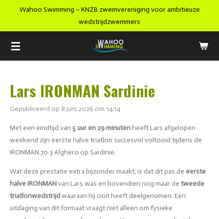
Wahoo Swimming – KNZB zwemvereniging voor ambitieuze
Ga
wedstrijdzwemmers
direct
naar
de
hoofdinhoud
Lars IRONMAN Sardinie
Gepubliceerd op 8 juni 2026 om 14:14
Met een eindtijd van
5 uur en 29 minuten
heeft Lars afgelopen
weekend zijn eerste halve triatlon succesvol voltooid tijdens de
IRONMAN 70.3 Alghero
op Sardinië.
Wat deze prestatie extra bijzonder maakt, is dat dit pas de
eerste
halve IRONMAN
van Lars was en bovendien nog maar de
tweede
triatlonwedstrijd
waaraan hij ooit heeft deelgenomen. Een
uitdaging van dit formaat vraagt niet alleen om fysieke