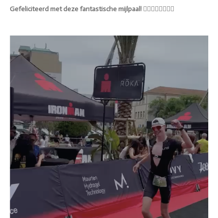
Gefeliciteerd met deze fantastische mijlpaal!
🏊‍♂️🚴‍♂️🏃‍♂️💪🏅