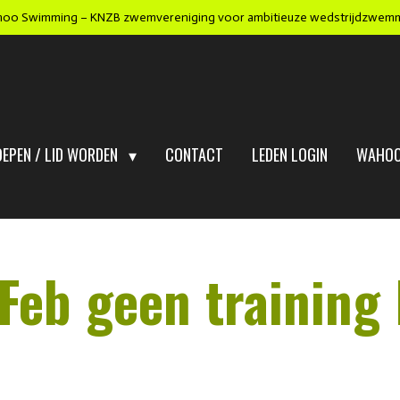
oo Swimming – KNZB zwemvereniging voor ambitieuze wedstrijdzwem
OEPEN / LID WORDEN
CONTACT
LEDEN LOGIN
WAHOO
Feb geen training