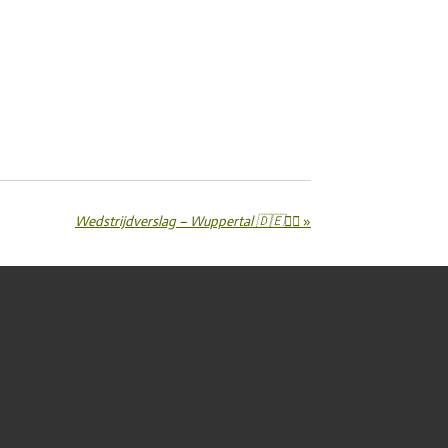
Wedstrijdverslag – Wuppertal 🇩🇪🏊‍♂️
»