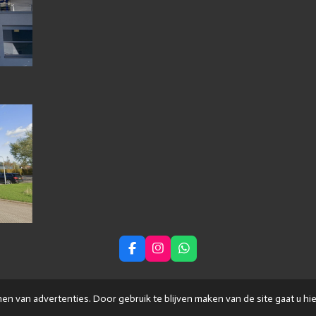
F
I
W
a
n
h
c
s
a
e
t
t
b
a
s
n van advertenties. Door gebruik te blijven maken van de site gaat u h
o
g
A