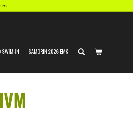
mers
 SWIM-IN
SAMORIN 2026 EMK
 IVM