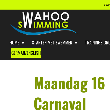
Wah
Ga
direct
naar
de
hoofdinhoud
HOME
STARTEN MET ZWEMMEN
TRAININGS GR
GERMAN/ENGLISH
Maandag 16 
Carnaval