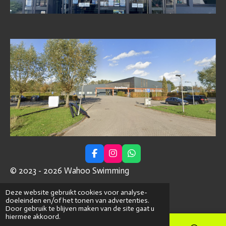
F
I
W
a
n
h
© 2023 - 2026 Wahoo Swimming
c
s
a
e
t
t
Powered by
JouwWeb
b
a
s
Deze website gebruikt cookies voor analyse-
o
g
A
doeleinden en/of het tonen van advertenties.
o
r
p
Door gebruik te blijven maken van de site gaat u
k
a
p
hiermee akkoord.
m