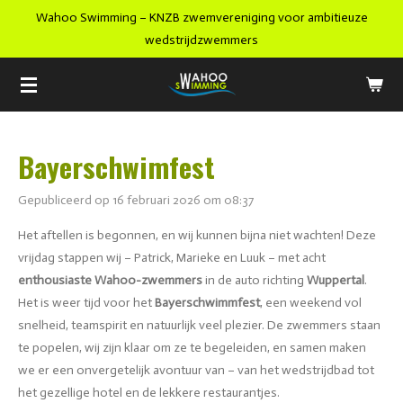
Wahoo Swimming – KNZB zwemvereniging voor ambitieuze
Ga
wedstrijdzwemmers
direct
naar
de
hoofdinhoud
Bayerschwimfest
Gepubliceerd op 16 februari 2026 om 08:37
Het aftellen is begonnen, en wij kunnen bijna niet wachten! Deze
vrijdag stappen wij – Patrick, Marieke en Luuk – met acht
enthousiaste Wahoo-zwemmers
in de auto richting
Wuppertal
.
Het is weer tijd voor het
Bayerschwimmfest
, een weekend vol
snelheid, teamspirit en natuurlijk veel plezier. De zwemmers staan
te popelen, wij zijn klaar om ze te begeleiden, en samen maken
we er een onvergetelijk avontuur van – van het wedstrijdbad tot
het gezellige hotel en de lekkere restaurantjes.