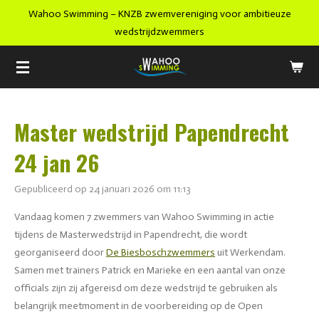
Wahoo Swimming – KNZB zwemvereniging voor ambitieuze
Ga
wedstrijdzwemmers
direct
naar
de
hoofdinhoud
Master wedstrijd Papendrecht
24 jan 26
Gepubliceerd op 24 januari 2026 om 11:13
Vandaag komen 7 zwemmers van Wahoo Swimming in actie
tijdens de Masterwedstrijd in Papendrecht, die wordt
georganiseerd door
De Biesboschzwemmers
uit Werkendam.
Samen met trainers Patrick en Marieke en een aantal van onze
officials zijn zij afgereisd om deze wedstrijd te gebruiken als
belangrijk meetmoment in de voorbereiding op de Open