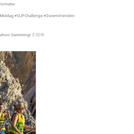
formatie:
Middag #SUPChallenge #ZwemVrienden
ahoo Swimming! 💧🏄‍♂️🌞