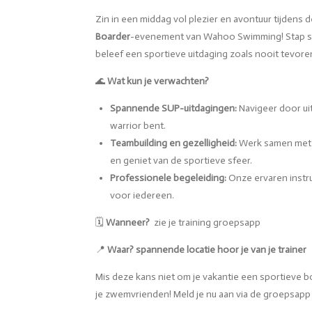
Zin in een middag vol plezier en avontuur tijdens
Boarder
-evenement van Wahoo Swimming! Stap s
beleef een sportieve uitdaging zoals nooit tevore
🌊
Wat kun je verwachten?
Spannende SUP-uitdagingen:
Navigeer door uit
warrior bent.
Teambuilding en gezelligheid:
Werk samen met 
en geniet van de sportieve sfeer.
Professionele begeleiding:
Onze ervaren instru
voor iedereen.
🗓️
Wanneer?
zie je training groepsapp
📍
Waar? spannende locatie hoor je van je trainer
Mis deze kans niet om je vakantie een sportieve
je zwemvrienden! Meld je nu aan via de groepsapp e