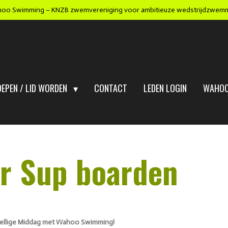
oo Swimming – KNZB zwemvereniging voor ambitieuze wedstrijdzwem
OEPEN / LID WORDEN
CONTACT
LEDEN LOGIN
WAHOO
or Sup boarden
zellige Middag met Wahoo Swimming!