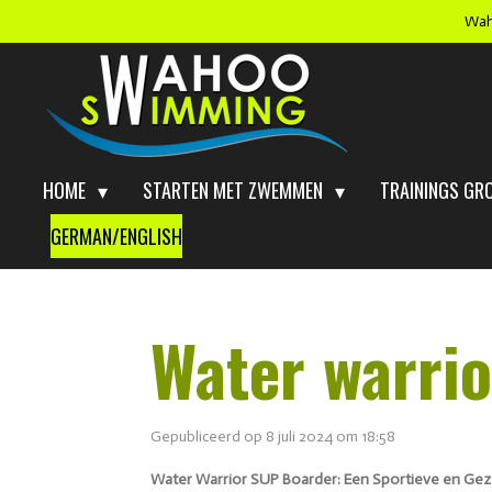
Wah
Ga
direct
naar
de
hoofdinhoud
HOME
STARTEN MET ZWEMMEN
TRAININGS GR
GERMAN/ENGLISH
Water warri
Gepubliceerd op 8 juli 2024 om 18:58
Water Warrior SUP Boarder: Een Sportieve en Ge