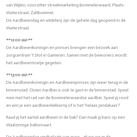
van Wijlen, voorzitter streekmarketing Bommelerwaard. Plaats:
Waterstraat, Zaltbommel.
De Aardbeiendag en uitdelerij zijn de gehele dag geopend in de
Waterstraat.
**12:00 uur:**
De Aardbeienkoningin en prinses brengen een bezoek aan
zorgcentrum 't Slot in Gameren. Samen met de bewoners wordt
het aardbeientoetje gegeten.
**13:00 uur:**
De Aardbeienkoningin en Aardbeienprinses zijn weer terug in de
binnenstad. Clown Aardbei is ook te gast in de binnenstad. Speel
mee met het rad van de Bommelerwaardse aardbei. Speel jij rood
en win je een aardbeienlekkernij of is het 'helaas pindakaas'?
Raad jij het aantal aardbeien in de bak? Dan maak jij kans op een
Waalzinnige ballonvaart.
De Aardbeiendag vindt plaats van 11:00 - 16:00 uur in de