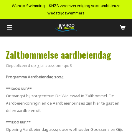
Wahoo Swimming – KNZB zwemvereniging voor ambitieuze
Ga
wedstrijdzwemmers
direct
naar
de
hoofdinhoud
Zaltbommelse aardbeiendag
Gepubliceerd op 3 juli 2024 om 14:08
Programma Aardbeiendag 2024:
**10:00 uur:**
Ontvangst bij zorgcentrum De Wielewaal in Zaltbommel. De
Aardbeienkoningin en de Aardbeienprinses zijn hier te gast en
delen aardbeien uit.
**11:00 uur:**
Opening Aardbeiendag 2024 door wethouder Goossens en Gijs