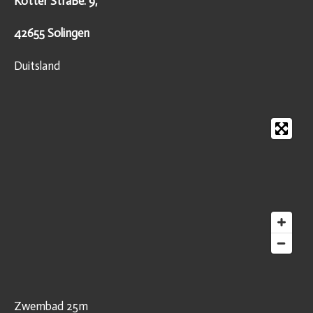
Kotter StraBe. 9,
42655 Solingen
Duitsland
Zwembad 25m