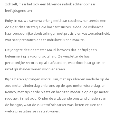
zichzelf, maar liet ook een blijvende indruk achter op haar
leeftijdsgenoten.
Ruby, in nauwe samenwerking met haar coaches, hanteerde een
doelgerichte strategie die haar tot succes leidde. Ze volbracht
haar persoonlijke doelstellingen met precisie en vastberadenheid,
wat haar prestaties des te indrukwekkend maakte.
De jongste deelneemster, Maud, bewees dat leeftijd geen
belemmering is voor grootsheid. Ze verpletterde haar
persoonlijke records op alle afstanden, waardoor haar groei en
inzet glashelder waren voor iedereen.
Bij de heren sprongen vooral Tim, met zijn zilveren medaille op de
200 meter vlinderslag en brons op de 400 meter wisselslag, en
Remco, met zijn derde plaats en bronzen medaille op de 50 meter
rugcrawl, in het oog. Onder de uitdagende omstandigheden van
de hoogte, waar de zuurstof schaarser was, lieten ze zien tot
welke prestaties ze in staat waren.