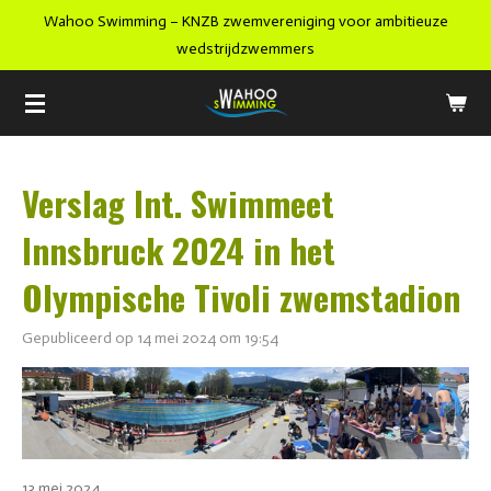
Wahoo Swimming – KNZB zwemvereniging voor ambitieuze
Ga
wedstrijdzwemmers
direct
naar
de
hoofdinhoud
Verslag Int. Swimmeet
Innsbruck 2024 in het
Olympische Tivoli zwemstadion
Gepubliceerd op 14 mei 2024 om 19:54
13 mei 2024