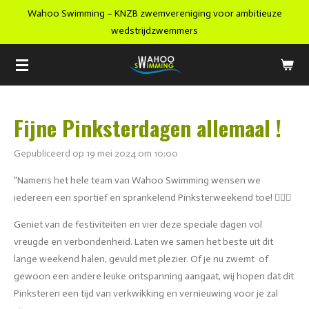
Wahoo Swimming – KNZB zwemvereniging voor ambitieuze
Ga
wedstrijdzwemmers
direct
naar
de
hoofdinhoud
Fijne Pinksterdagen allemaal !
Gepubliceerd op 19 mei 2024 om 10:00
"Namens het hele team van Wahoo Swimming wensen we
iedereen een sportief en sprankelend Pinksterweekend toe! 🏊‍♂️💦
Geniet van de festiviteiten en vier deze speciale dagen vol
vreugde en verbondenheid. Laten we samen het beste uit dit
lange weekend halen, gevuld met plezier. Of je nu zwemt of
gewoon een andere leuke ontspanning aangaat, wij hopen dat dit
Pinksteren een tijd van verkwikking en vernieuwing voor je zal