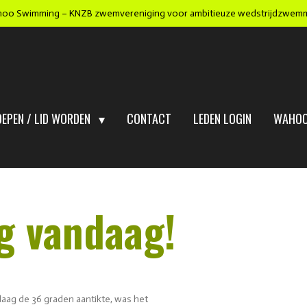
oo Swimming – KNZB zwemvereniging voor ambitieuze wedstrijdzwem
OEPEN / LID WORDEN
CONTACT
LEDEN LOGIN
WAHOO
ng vandaag!
ag de 36 graden aantikte, was het