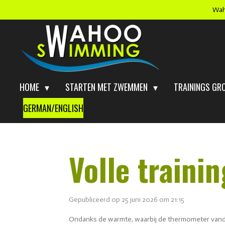
Wah
Ga
direct
naar
de
hoofdinhoud
HOME
STARTEN MET ZWEMMEN
TRAININGS GR
GERMAN/ENGLISH
Volle traini
Gepubliceerd op 25 juni 2026 om 21:15
Ondanks de warmte, waarbij de thermometer vanda