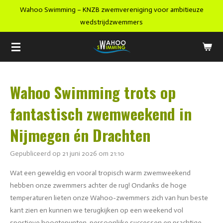
Wahoo Swimming – KNZB zwemvereniging voor ambitieuze
Ga
wedstrijdzwemmers
direct
naar
de
hoofdinhoud
Wahoo Swimming trots op
fantastisch zwemweekend in
Nijmegen én Drachten
Gepubliceerd op 21 juni 2026 om 21:10
Wat een geweldig en vooral tropisch warm zwemweekend
hebben onze zwemmers achter de rug! Ondanks de hoge
temperaturen lieten onze Wahoo-zwemmers zich van hun beste
kant zien en kunnen we terugkijken op een weekend vol
sportieve hoogtepunten, persoonlijke successen en prachtige