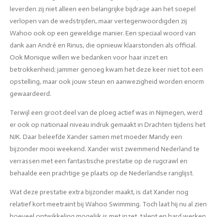
leverden zij niet alleen een belangrijke bijdrage aan het soepel
verlopen van de wedstrijden, maar vertegenwoordigden zij
Wahoo ook op een geweldige manier. Een speciaal woord van
dank aan André en Rinus, die opnieuw klaarstonden als official.
Ook Monique willen we bedanken voor haar inzet en
betrokkenheid; jammer genoeg kwam het deze keer niet tot een
opstelling, maar ook jouw steun en aanwezigheid worden enorm
gewaardeerd.
Terwijl een groot deel van de ploeg actief was in Nijmegen, werd
er ook op nationaal niveau indruk gemaakt in Drachten tijdens het
NJK. Daar beleefde Xander samen met moeder Mandy een
bijzonder mooi weekend. Xander wist zwemmend Nederland te
verrassen met een fantastische prestatie op de rugcrawl en
behaalde een prachtige 9e plaats op de Nederlandse ranglijst.
Wat deze prestatie extra bijzonder maakt, is dat Xander nog
relatief kort meetraint bij Wahoo Swimming. Toch laat hij nu al zien
hoeveel ontwikkeling mogelijk is met inzet, talent en hard werken.