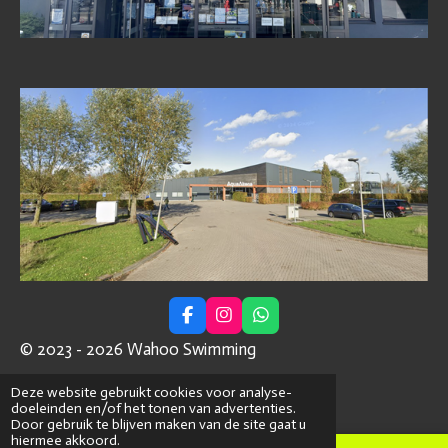
F
I
W
a
n
h
© 2023 - 2026 Wahoo Swimming
c
s
a
e
t
t
Powered by
JouwWeb
b
a
s
Deze website gebruikt cookies voor analyse-
o
g
A
doeleinden en/of het tonen van advertenties.
o
r
p
Door gebruik te blijven maken van de site gaat u
k
a
p
hiermee akkoord.