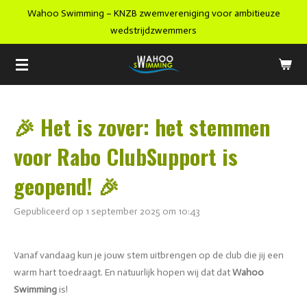
Wahoo Swimming – KNZB zwemvereniging voor ambitieuze
Ga
wedstrijdzwemmers
direct
naar
de
hoofdinhoud
🎉 Het is zover: het stemmen
voor Rabo ClubSupport is
geopend! 🎉
Gepubliceerd op 1 september 2025 om 10:43
Vanaf vandaag kun je jouw stem uitbrengen op de club die jij een
warm hart toedraagt. En natuurlijk hopen wij dat dat
Wahoo
Swimming
is!