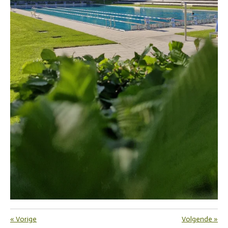
«
Vorige
Volgende
»