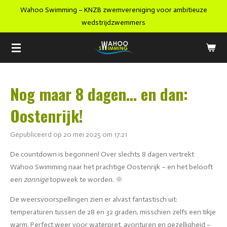
Wahoo Swimming – KNZB zwemvereniging voor ambitieuze
Ga
wedstrijdzwemmers
direct
naar
de
hoofdinhoud
Nog maar 8 dagen… en dan:
Oostenrijk!
Gepubliceerd op 20 mei 2025 om 17:21
De countdown is begonnen! Over slechts 8 dagen vertrekt
Wahoo Swimming naar het prachtige Oostenrijk – en het belooft
een
zonnige
topweek te worden. 🌞
De weersvoorspellingen zien er alvast fantastisch uit:
temperaturen tussen de 28 en 32 graden, misschien zelfs een tikje
warm. Perfect weer voor waterpret, avonturen en gezelligheid –