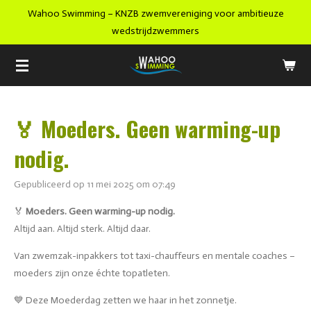
Wahoo Swimming – KNZB zwemvereniging voor ambitieuze
Ga
wedstrijdzwemmers
direct
naar
de
hoofdinhoud
🏅 Moeders. Geen warming-up
nodig.
Gepubliceerd op 11 mei 2025 om 07:49
🏅
Moeders. Geen warming-up nodig.
Altijd aan. Altijd sterk. Altijd daar.
Van zwemzak-inpakkers tot taxi-chauffeurs en mentale coaches –
moeders zijn onze échte topatleten.
💙 Deze Moederdag zetten we haar in het zonnetje.