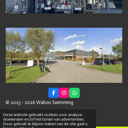
F
I
W
a
n
h
© 2023 - 2026 Wahoo Swimming
c
s
a
e
t
t
Powered by
JouwWeb
b
a
s
Deze website gebruikt cookies voor analyse-
o
g
A
doeleinden en/of het tonen van advertenties.
o
r
p
Door gebruik te blijven maken van de site gaat u
k
a
p