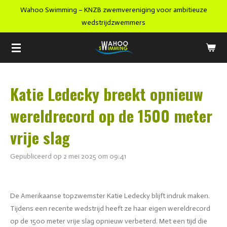
Wahoo Swimming – KNZB zwemvereniging voor ambitieuze
Ga
wedstrijdzwemmers
direct
naar
de
hoofdinhoud
Katie Ledecky breekt opnieuw
wereldrecord op de 1500 meter
vrije slag
Gepubliceerd op 2 mei 2025 om 09:41
De Amerikaanse topzwemster Katie Ledecky blijft indruk maken.
Tijdens een recente wedstrijd heeft ze haar eigen wereldrecord
op de 1500 meter vrije slag opnieuw verbeterd. Met een tijd die