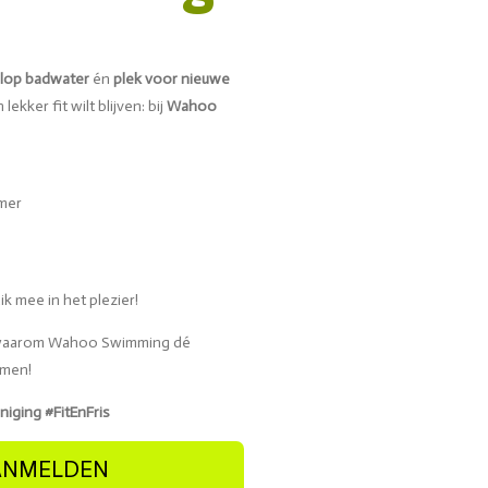
lop badwater
én
plek voor nieuwe
ekker fit wilt blijven: bij
Wahoo
mmer
uik mee in het plezier!
k waarom Wahoo Swimming dé
omen!
ing #FitEnFris
AANMELDEN