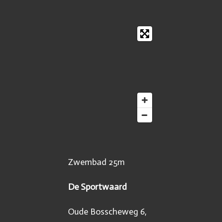
l
e
a
e
l
r
n
e
Zwembad 25m
De Sportwaard
Oude Bosscheweg 6,