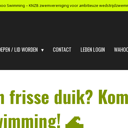
oo Swimming – KNZB zwemvereniging voor ambitieuze wedstrijdzwem
OEPEN / LID WORDEN
CONTACT
LEDEN LOGIN
WAHOO
 een frisse duik? 
wimming! 🌊