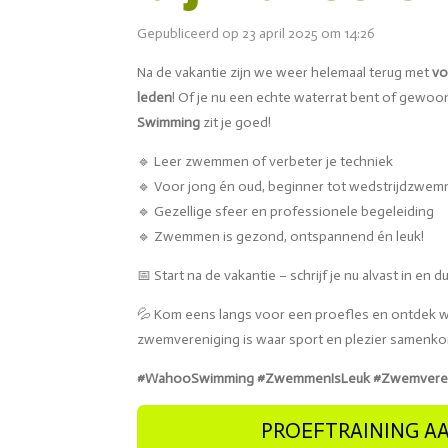
Gepubliceerd op 23 april 2025 om 14:26
Na de vakantie zijn we weer helemaal terug met
vo
leden
! Of je nu een echte waterrat bent of gewoon l
Swimming
zit je goed!
🔹 Leer zwemmen of verbeter je techniek
🔹 Voor jong én oud, beginner tot wedstrijdzwe
🔹 Gezellige sfeer en professionele begeleiding
🔹 Zwemmen is gezond, ontspannend én leuk!
📅 Start na de vakantie – schrijf je nu alvast in en d
💦 Kom eens langs voor een proefles en ontde
zwemvereniging is waar sport en plezier samenk
#WahooSwimming #ZwemmenIsLeuk #Zwemverenig
PROEFTRAINING 