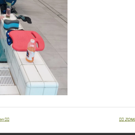
 🏊‍♂️
🏊‍♀️ Z