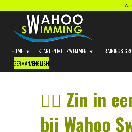
Wah
Ga
direct
naar
de
hoofdinhoud
HOME
STARTEN MET ZWEMMEN
TRAININGS GR
GERMAN/ENGLISH
🏊‍♂️ Zin in
bij Wahoo S