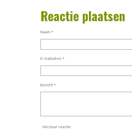
e
e
h
l
e
a
Reactie plaatsen
e
l
r
n
e
Naam *
E-mailadres *
Bericht *
Verstuur reactie