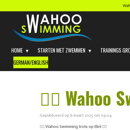
Wah
Ga
direct
naar
de
hoofdinhoud
HOME
STARTEN MET ZWEMMEN
TRAININGS GR
GERMAN/ENGLISH
🏊‍♀️ Wahoo S
Gepubliceerd op 8 maart 2025 om 09:04
🏊‍♀️ Wahoo Swimming trots op Elin! 🏊‍♀️