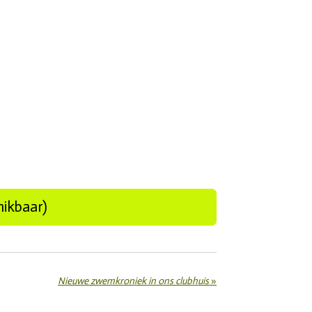
hikbaar)
Nieuwe zwemkroniek in ons clubhuis
»