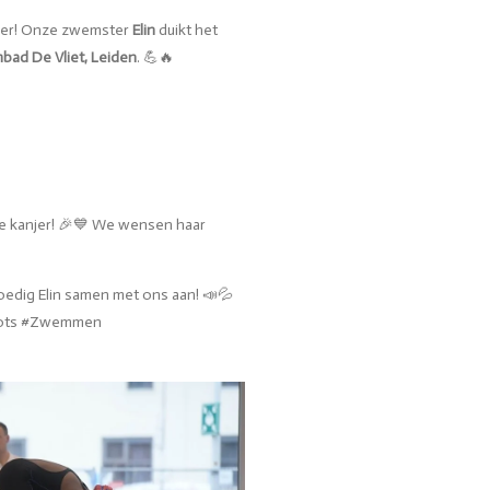
ver! Onze zwemster
Elin
duikt het
ad De Vliet, Leiden
. 💪🔥
 kanjer! 🎉💙 We wensen haar
edig Elin samen met ons aan! 📣💦
rots #Zwemmen