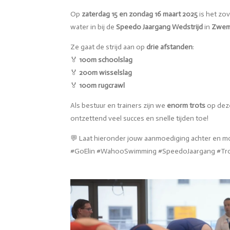
Op
zaterdag 15 en zondag 16 maart 2025
is het zo
water in bij de
Speedo Jaargang Wedstrijd
in
Zwemb
Ze gaat de strijd aan op
drie afstanden
:
🏅
100m schoolslag
🏅
200m wisselslag
🏅
100m rugcrawl
Als bestuur en trainers zijn we
enorm trots
op deze
ontzettend veel succes en snelle tijden toe!
💬 Laat hieronder jouw aanmoediging achter en mo
#GoElin #WahooSwimming #SpeedoJaargang #T