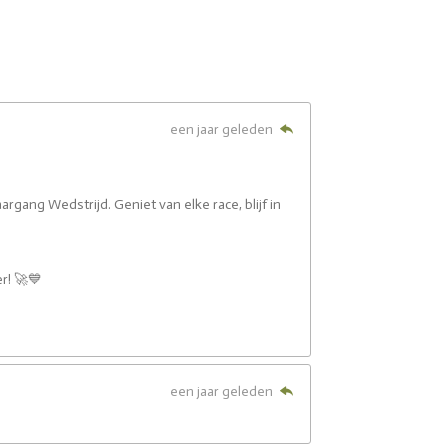
een jaar geleden
aargang Wedstrijd. Geniet van elke race, blijf in
r! 🚀💙
een jaar geleden