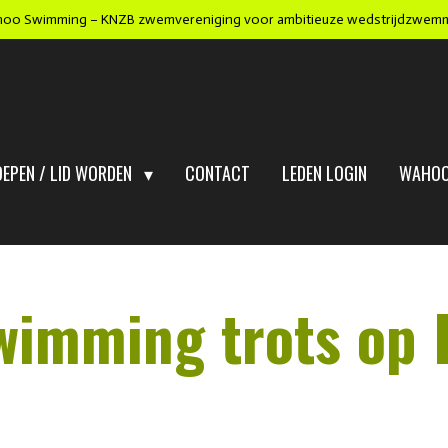
oo Swimming – KNZB zwemvereniging voor ambitieuze wedstrijdzwem
OEPEN / LID WORDEN
CONTACT
LEDEN LOGIN
WAHOO
wimming trots op Eli