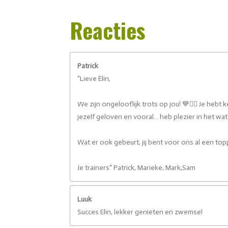
Reacties
Patrick
"Lieve Elin,
We zijn ongelooflijk trots op jou! 💙🏊‍♀️ Je hebt
jezelf geloven en vooral… heb plezier in het wa
Wat er ook gebeurt, jij bent voor ons al een top
Je trainers" Patrick, Marieke, Mark,Sam
Luuk
Succes Elin, lekker genieten en zwemse!