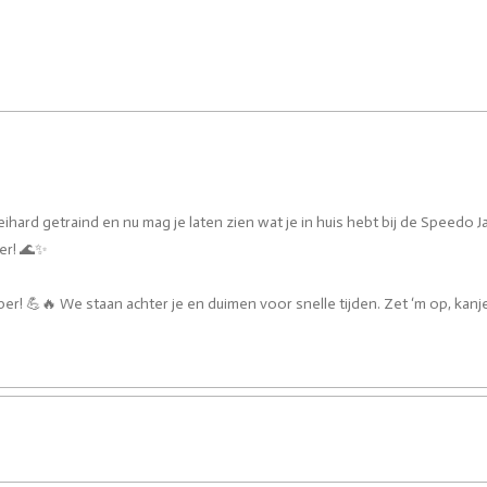
 keihard getraind en nu mag je laten zien wat je in huis hebt bij de Speedo J
ter! 🌊✨
per! 💪🔥 We staan achter je en duimen voor snelle tijden. Zet ‘m op, kanje