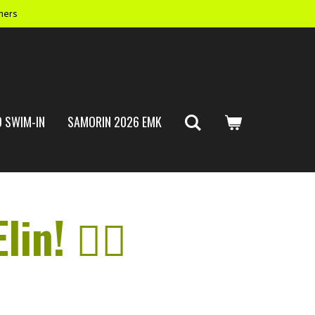
mers
 SWIM-IN
SAMORIN 2026 EMK
n! 🏊‍♀️