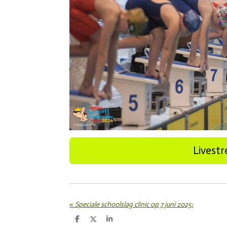
Livestr
«
Speciale schoolslag clinic op 7 juni 2025!
D
D
S