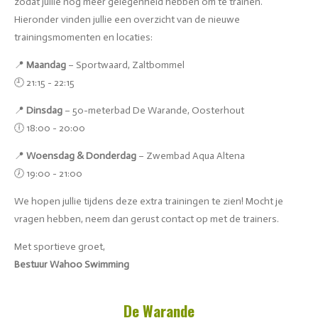
zodat jullie nog meer gelegenheid hebben om te trainen.
Hieronder vinden jullie een overzicht van de nieuwe
trainingsmomenten en locaties:
📍
Maandag
– Sportwaard, Zaltbommel
🕘 21:15 - 22:15
📍
Dinsdag
– 50-meterbad De Warande, Oosterhout
🕕 18:00 - 20:00
📍
Woensdag & Donderdag
– Zwembad Aqua Altena
🕖 19:00 - 21:00
We hopen jullie tijdens deze extra trainingen te zien! Mocht je
vragen hebben, neem dan gerust contact op met de trainers.
Met sportieve groet,
Bestuur Wahoo Swimming
De Warande