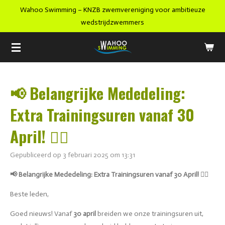
Wahoo Swimming – KNZB zwemvereniging voor ambitieuze
Ga
wedstrijdzwemmers
direct
naar
de
hoofdinhoud
📢 Belangrijke Mededeling:
Extra Trainingsuren vanaf 30
April! 🏊‍♂️
Gepubliceerd op 3 februari 2025 om 13:31
📢 Belangrijke Mededeling: Extra Trainingsuren vanaf 30 April! 🏊‍♂️
Beste leden,
Goed nieuws! Vanaf
30 april
breiden we onze trainingsuren uit,