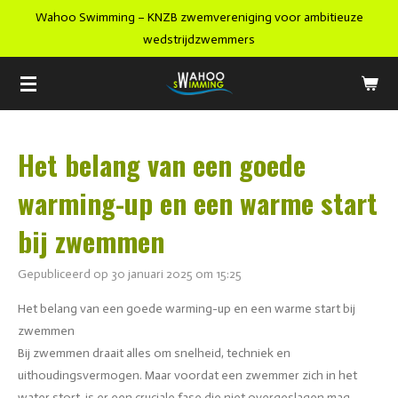
Wahoo Swimming – KNZB zwemvereniging voor ambitieuze
Ga
wedstrijdzwemmers
direct
naar
de
hoofdinhoud
Het belang van een goede
warming-up en een warme start
bij zwemmen
Gepubliceerd op 30 januari 2025 om 15:25
Het belang van een goede warming-up en een warme start bij
zwemmen
Bij zwemmen draait alles om snelheid, techniek en
uithoudingsvermogen. Maar voordat een zwemmer zich in het
water stort, is er een cruciale fase die niet overgeslagen mag