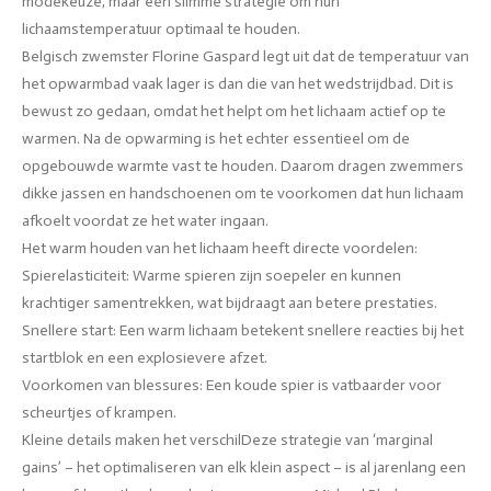
modekeuze, maar een slimme strategie om hun
lichaamstemperatuur optimaal te houden.
Belgisch zwemster Florine Gaspard legt uit dat de temperatuur van
het opwarmbad vaak lager is dan die van het wedstrijdbad. Dit is
bewust zo gedaan, omdat het helpt om het lichaam actief op te
warmen. Na de opwarming is het echter essentieel om de
opgebouwde warmte vast te houden. Daarom dragen zwemmers
dikke jassen en handschoenen om te voorkomen dat hun lichaam
afkoelt voordat ze het water ingaan.
Het warm houden van het lichaam heeft directe voordelen:
Spierelasticiteit: Warme spieren zijn soepeler en kunnen
krachtiger samentrekken, wat bijdraagt aan betere prestaties.
Snellere start: Een warm lichaam betekent snellere reacties bij het
startblok en een explosievere afzet.
Voorkomen van blessures: Een koude spier is vatbaarder voor
scheurtjes of krampen.
Kleine details maken het verschilDeze strategie van ‘marginal
gains’ – het optimaliseren van elk klein aspect – is al jarenlang een