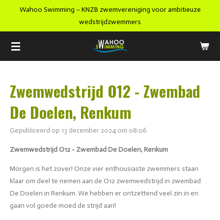
Wahoo Swimming – KNZB zwemvereniging voor ambitieuze
Ga
wedstrijdzwemmers
direct
naar
de
hoofdinhoud
Zwemwedstrijd O12 - Zwembad
De Doelen, Renkum
Gepubliceerd op 13 december 2024 om 08:06
Zwemwedstrijd O12 - Zwembad De Doelen, Renkum
Morgen is het zover! Onze vier enthousiaste zwemmers staan
klaar om deel te nemen aan de O12 zwemwedstrijd in zwembad
De Doelen in Renkum. We hebben er ontzettend veel zin in en
gaan vol goede moed de strijd aan!