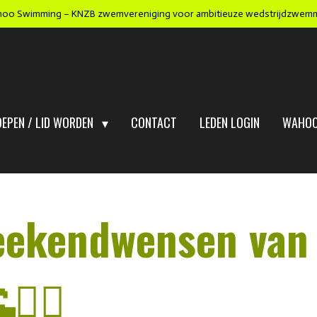
oo Swimming – KNZB zwemvereniging voor ambitieuze wedstrijdzwem
OEPEN / LID WORDEN
CONTACT
LEDEN LOGIN
WAHOO
eekendwensen van
‍♀️