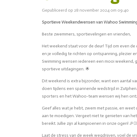
Gepubliceerd op 28 november 2024 om 09:40
Sportieve Weekendwensen van Wahoo Swimmin
Beste zwemmers, sportievelingen en vrienden,
Het weekend staat voor de deur! Tijd om even de d
en je volledig te richten op ontspanning, plezier
Swimming wensen iedereen een mooi weekend, ge
sportieve uitdagingen. 🌟
Dit weekend is extra bijzonder, want een aantal 
doen tijdens een spannende wedstrijd in Zutphen.
sporters en het Wahoo-team wensen wij hen ontz
Geef alles wat je hebt, zwem met passie, en weet d
aan te moedigen. Vergeet niet te genieten van het
bereikt. Jullie zijn al kampioenen in onze ogen! 🎉🏊‍♂️
Laat de stress van de week wegdrijven, voel de vri