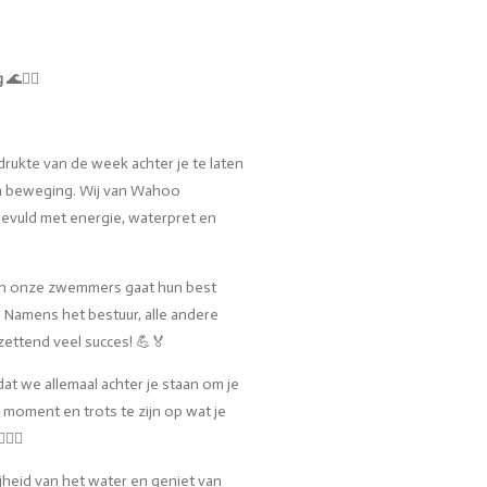
g
🌊🏊‍♀️
rukte van de week achter je te laten
 en beweging. Wij van Wahoo
vuld met energie, waterpret en
van onze zwemmers gaat hun best
 Namens het bestuur, alle andere
ettend veel succes! 💪🏅
at we allemaal achter je staan om je
 moment en trots te zijn op wat je
‍♀️
jheid van het water en geniet van