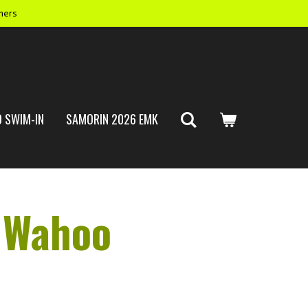
mers
 SWIM-IN
SAMORIN 2026 EMK
 Wahoo