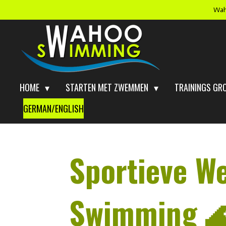
Wah
Ga
direct
naar
de
hoofdinhoud
HOME
STARTEN MET ZWEMMEN
TRAININGS GR
GERMAN/ENGLISH
Sportieve W
Swimming 🌊