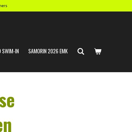
mers
 SWIM-IN
SAMORIN 2026 EMK
se
en