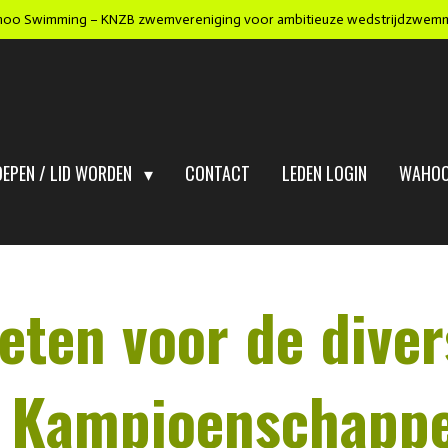
oo Swimming – KNZB zwemvereniging voor ambitieuze wedstrijdzwem
OEPEN / LID WORDEN
CONTACT
LEDEN LOGIN
WAHOO
eten voor de diver
e Kampioenschapp