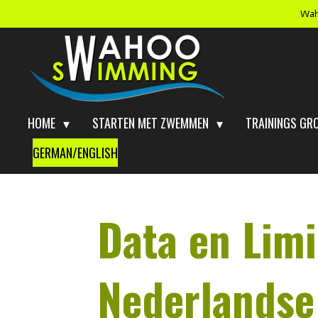
Wah
Ga
direct
naar
de
hoofdinhoud
HOME
STARTEN MET ZWEMMEN
TRAININGS GR
GERMAN/ENGLISH
Data en Limi
Nederlands