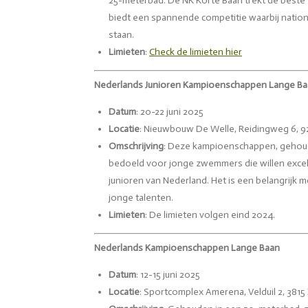
25-meterbad. De NK Korte Baan trekt de best
biedt een spannende competitie waarbij nationa
staan.
Limieten
:
Check
de
limieten
hier
Nederlands Junioren Kampioenschappen Lange B
Datum
: 20-22 juni 2025
Locatie
: Nieuwbouw De Welle, Reidingweg 6, 9
Omschrijving
: Deze kampioenschappen, gehoud
bedoeld voor jonge zwemmers die willen excel
junioren van Nederland. Het is een belangrijk 
jonge talenten.
Limieten
: De limieten volgen eind 2024.
Nederlands Kampioenschappen Lange Baan
Datum
: 12-15 juni 2025
Locatie
: Sportcomplex Amerena, Velduil 2, 381