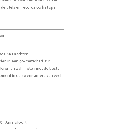
e zwemmers van Nederland aan en
le titels en records op het spel
aan
203 KR Drachten
en in een 50-meterbad, zijn
leren en zich meten met de beste
moment in de zwemcarrière van veel
5 XT Amersfoort