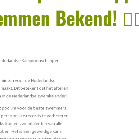
emmen Bekend! 🏊‍
e Nederlandse Kampioenschappen
 limieten voor de Nederlandse
kt. Dit betekent dat het aftellen
n in de Nederlandse zwemkalender!
ét podium voor de beste zwemmers
un persoonlijke records te verbeteren
lijks komen zwemtalenten van alle
ebben. Het is een geweldige kans