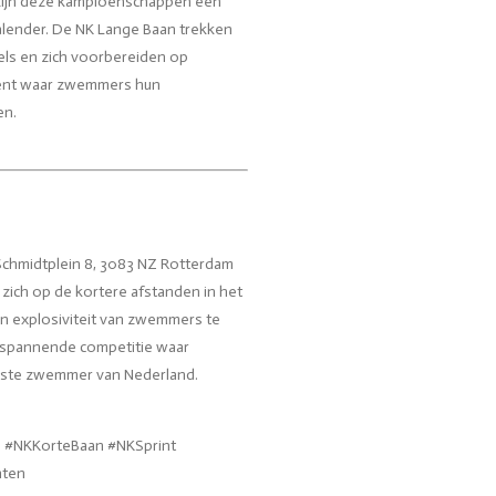
zijn deze kampioenschappen een
lender. De NK Lange Baan trekken
els en zich voorbereiden op
ment waar zwemmers hun
en.
chmidtplein 8, 3083 NZ Rotterdam
zich op de kortere afstanden in het
 explosiviteit van zwemmers te
n spannende competitie waar
elste zwemmer van Nederland.
#NKKorteBaan #NKSprint
nten