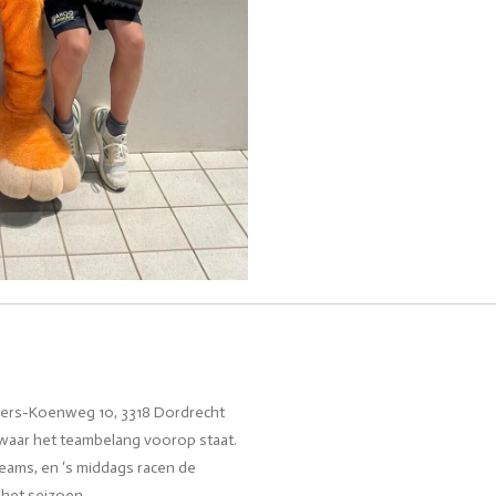
nkers-Koenweg 10, 3318 Dordrecht
 waar het teambelang voorop staat.
teams, en ‘s middags racen de
 het seizoen.