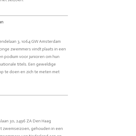
an
Allendelaan 3, 1064 GW Amsterdam
 jonge zwemmers vindt plaats in een
n podium voor junioren om hun
nationale titels. Een geweldige
op te doen en zich te meten met
laan 30, 2496 ZA Den Haag
et zwemseizoen, gehouden in een