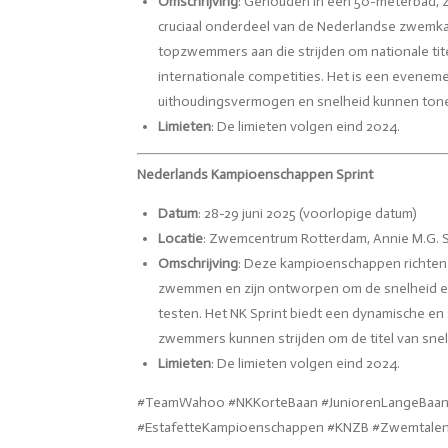
Omschrijving
: Gehouden in een 50-meterbad, 
cruciaal onderdeel van de Nederlandse zwemka
topzwemmers aan die strijden om nationale tit
internationale competities. Het is een evene
uithoudingsvermogen en snelheid kunnen ton
Limieten
: De limieten volgen eind 2024.
Nederlands Kampioenschappen Sprint
Datum
: 28-29 juni 2025 (voorlopige datum)
Locatie
: Zwemcentrum Rotterdam, Annie M.G. S
Omschrijving
: Deze kampioenschappen richten 
zwemmen en zijn ontworpen om de snelheid en
testen. Het NK Sprint biedt een dynamische e
zwemmers kunnen strijden om de titel van sn
Limieten
: De limieten volgen eind 2024.
#TeamWahoo #NKKorteBaan #JuniorenLangeBaan 
#EstafetteKampioenschappen #KNZB #Zwemtale