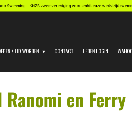
oo Swimming – KNZB zwemvereniging voor ambitieuze wedstrijdzwem
OEPEN / LID WORDEN
CONTACT
LEDEN LOGIN
WAHOO
d Ranomi en Ferry