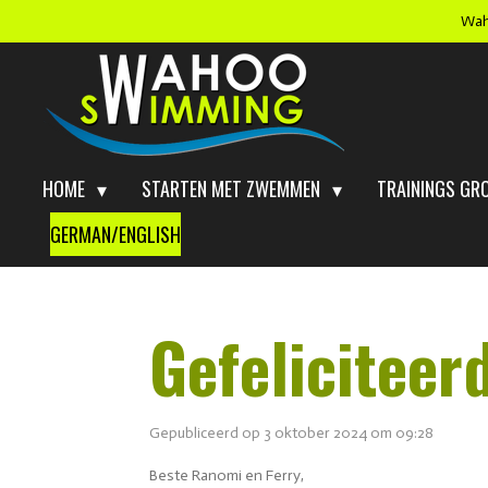
Wah
Ga
direct
naar
de
hoofdinhoud
HOME
STARTEN MET ZWEMMEN
TRAININGS GR
GERMAN/ENGLISH
Gefeliciteer
Gepubliceerd op 3 oktober 2024 om 09:28
Beste Ranomi en Ferry,