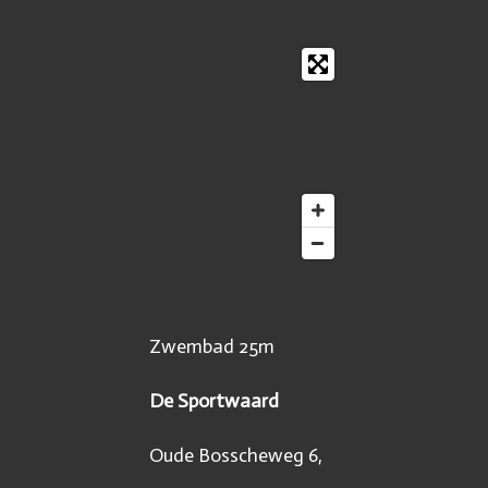
l
e
a
e
l
r
n
e
Zwembad 25m
De Sportwaard
Oude Bosscheweg 6,