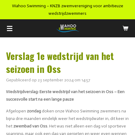
Wahoo Swimming – KNZB zwemvereniging voor ambitieuze
Ga
wedstrijdzwemmers
direct
naar
de
hoofdinhoud
Verslag 1e wedstrijd van het
seizoen in Oss
Gepubliceerd op 23 september 2024 om 14:57
Wedstrijdverslag: Eerste wedstrijd van het seizoen in Oss – Een
succesvolle start na een lange pauze
Afgelopen
zondag
doken onze Wahoo Swimming zwemmers na
bijna drie maanden eindelijk weer het wedstrijdwater in, dit keer in
het
zwembad van Oss
. Het was niet alleen een dag vol sportieve
spanning, maar ook een dag van genieten en weer even wennen