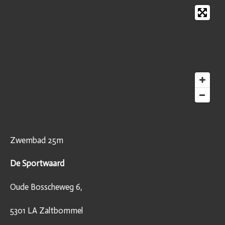
n
e
n
Zwembad 25m
De Sportwaard
Oude Bosscheweg 6,
5301 LA Zaltbommel