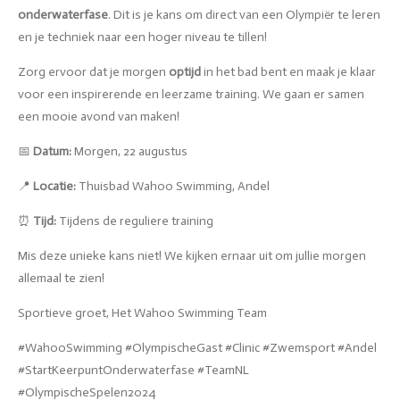
onderwaterfase
. Dit is je kans om direct van een Olympiër te leren
en je techniek naar een hoger niveau te tillen!
Zorg ervoor dat je morgen
optijd
in het bad bent en maak je klaar
voor een inspirerende en leerzame training. We gaan er samen
een mooie avond van maken!
📅
Datum:
Morgen, 22 augustus
📍
Locatie:
Thuisbad Wahoo Swimming, Andel
⏰
Tijd:
Tijdens de reguliere training
Mis deze unieke kans niet! We kijken ernaar uit om jullie morgen
allemaal te zien!
Sportieve groet, Het Wahoo Swimming Team
#WahooSwimming #OlympischeGast #Clinic #Zwemsport #Andel
#StartKeerpuntOnderwaterfase #TeamNL
#OlympischeSpelen2024