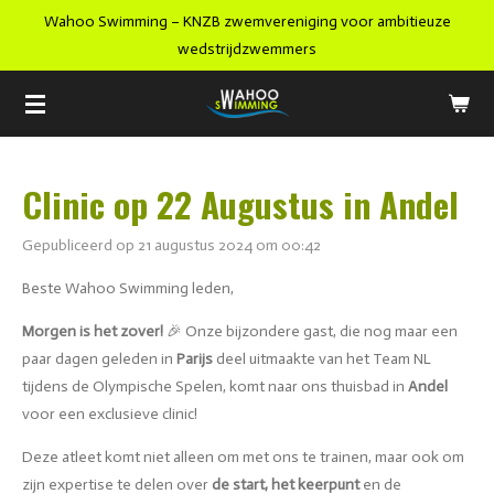
Wahoo Swimming – KNZB zwemvereniging voor ambitieuze
Ga
wedstrijdzwemmers
direct
naar
de
hoofdinhoud
Clinic op 22 Augustus in Andel
Gepubliceerd op 21 augustus 2024 om 00:42
Beste Wahoo Swimming leden,
Morgen is het zover!
🎉 Onze bijzondere gast, die nog maar een
paar dagen geleden in
Parijs
deel uitmaakte van het Team NL
tijdens de Olympische Spelen, komt naar ons thuisbad in
Andel
voor een exclusieve clinic!
Deze atleet komt niet alleen om met ons te trainen, maar ook om
zijn expertise te delen over
de start, het keerpunt
en de