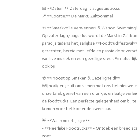
📅 **Datum:** Zaterdag 17 augustus 2024
📍 **Locatie:** De Markt, Zaltbommel
🍴 **Smaakvolle Verwennerij & Wahoo Swimming!
Op zaterdag 17 augustus wordt de Markt in Zaltbo
paradijs tijdens het jaarlijkse **Foodtruckfestival
gerechten, bereid met liefde en passie door verschi
van live muziek en een gezellige sfeer. En natuurli
ook bij!
🍻 **Proost op Smaken & Gezelligheid!**
Wij nodigen je uit om samen met ons het nieuwe zw
onze tafel, geniet van een drankje, en laat je ver
de foodtrucks. Een perfecte gelegenheid om bij te
komen voor het komende zwemjaar.
🌟 **Waarom erbij zijn?**
- **Heerlijke Foodtrucks** - Ontdek een breed scal
zoet.