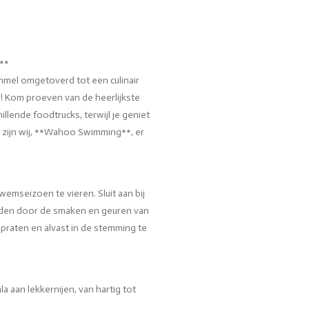
**
mmel omgetoverd tot een culinair
**! Kom proeven van de heerlijkste
llende foodtrucks, terwijl je geniet
jk zijn wij, **Wahoo Swimming**, er
emseizoen te vieren. Sluit aan bij
leiden door de smaken en geuren van
 praten en alvast in de stemming te
a aan lekkernijen, van hartig tot