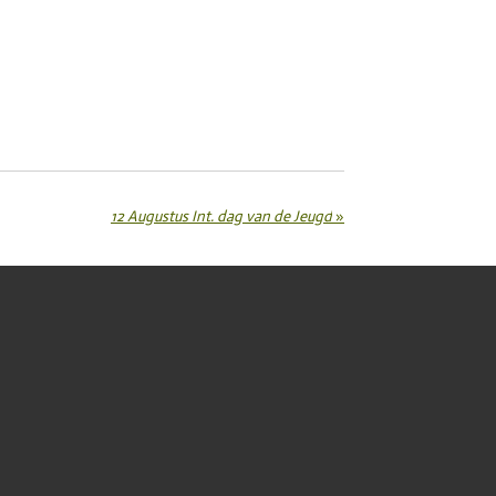
12 Augustus Int. dag van de Jeugd
»