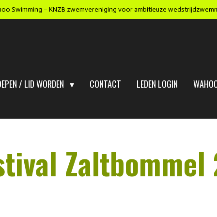
oo Swimming – KNZB zwemvereniging voor ambitieuze wedstrijdzwem
OEPEN / LID WORDEN
CONTACT
LEDEN LOGIN
WAHOO
stival Zaltbommel