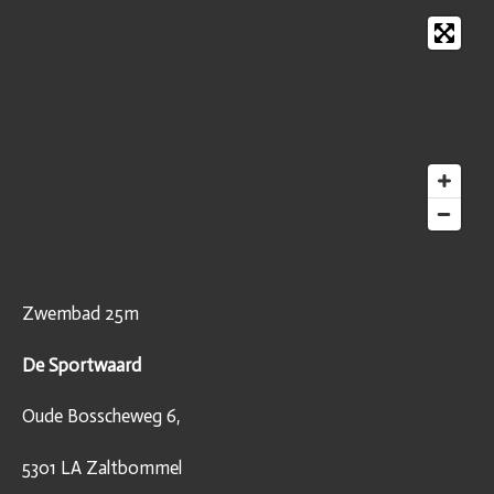
n
e
n
Zwembad 25m
De Sportwaard
Oude Bosscheweg 6,
5301 LA Zaltbommel