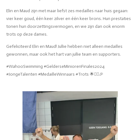
Elin en Maud zijn met maar liefst zes medailles naar huis gegaan:
vier keer goud, één keer zilver en één keer brons. Hun prestaties
tonen hun doorzettingsvermogen, en we zijn dan ook enorm
trots op deze dames.
Gefeliciteerd Elin en Maud! Jullie hebben niet alleen medailles
gewonnen, maar ook het hart van jullie team en supporters.
#WahooSwimming #GelderseMiniorenFinales2024
#JongeTalenten #MedailleWinnaars #Trots 🌟🏊‍♀️🎉