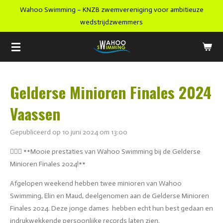
Wahoo Swimming – KNZB zwemvereniging voor ambitieuze
Ga
wedstrijdzwemmers
direct
naar
de
hoofdinhoud
Gelderse Minioren Finales 2024
Vaassen
Gepubliceerd op 10 juni 2024 om 13:00
🏊‍♀️🏅 **Mooie prestaties van Wahoo Swimming bij de Gelderse
Minioren Finales 2024!**
Afgelopen weekend hebben twee minioren van Wahoo
Swimming, Elin en Maud, deelgenomen aan de Gelderse Minioren
Finales 2024. Deze jonge dames hebben echt hun best gedaan en
indrukwekkende persoonlijke records laten zien.