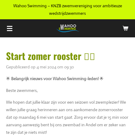
Wahoo Swimming – KNZB zwemvereniging voor ambitieuze
Ga
wedstrijdzwemmers
direct
naar
de
hoofdinhoud
Start zomer rooster 🏊‍♀️
Gepubliceerd op 4 mei 2024 om 09:30
🌟
Belangrijk nieuws voor Wahoo Swimming-leden!
🌟
Beste zwemmers,
We hopen dat jullie klaar zijn voor een seizoen vol zwemplezier! We
willen jullie graag herinneren aan ons aankomende zomerrooster
dat op maandag 6 mei van start gaat. Zorg ervoor dat je 15 min voor
aanvang aanwezig bent bij ons zwembad in Andel om er zeker van
te zijn dat je niets mist!