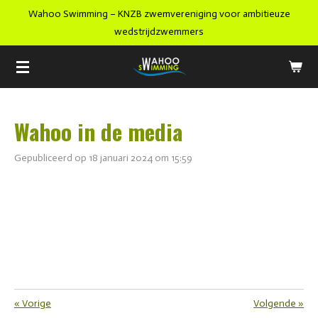
Wahoo Swimming – KNZB zwemvereniging voor ambitieuze
Ga
wedstrijdzwemmers
direct
naar
de
hoofdinhoud
Wahoo in de media
Gepubliceerd op 18 januari 2024 om 15:59
«
Vorige
Volgende
»