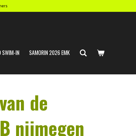
mers
 SWIM-IN
SAMORIN 2026 EMK
van de
B nijmegen