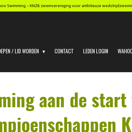
oo Swimming – KNZB zwemvereniging voor ambitieuze wedstrijdzwem
OEPEN / LID WORDEN
CONTACT
LEDEN LOGIN
WAHOO
ing aan de start 
mpioenschappen K