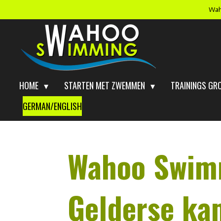
Wah
Ga
direct
naar
de
hoofdinhoud
HOME
STARTEN MET ZWEMMEN
TRAININGS GR
GERMAN/ENGLISH
Wahoo Swimm
Gelderse ka