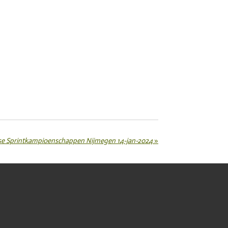
erse Sprintkampioenschappen Nijmegen 14-jan-2024
»