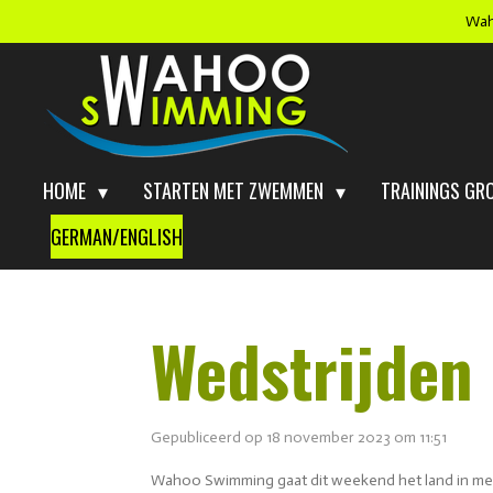
Wah
Ga
direct
naar
de
hoofdinhoud
HOME
STARTEN MET ZWEMMEN
TRAININGS GR
GERMAN/ENGLISH
Wedstrijden 
Gepubliceerd op 18 november 2023 om 11:51
Wahoo Swimming gaat dit weekend het land in met