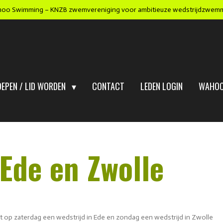
oo Swimming – KNZB zwemvereniging voor ambitieuze wedstrijdzwem
OEPEN / LID WORDEN
CONTACT
LEDEN LOGIN
WAHOO
Ede en Zwolle
 op zaterdag een wedstrijd in Ede en zondag een wedstrijd in Zwolle