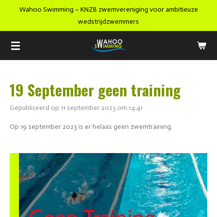
Wahoo Swimming – KNZB zwemvereniging voor ambitieuze
Ga
wedstrijdzwemmers
direct
naar
de
hoofdinhoud
19 September geen training
Gepubliceerd op 11 september 2023 om 14:41
Op 19 september 2023 is er helaas geen zwemtraining.